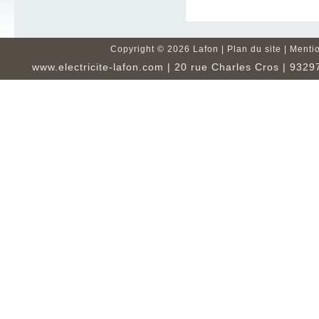
Copyright ©
2026 Lafon |
Plan du site
|
Mentio
www.electricite-lafon.com
| 20 rue Charles Cros | 93297