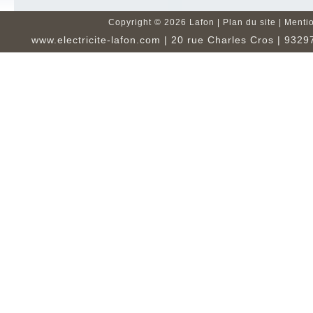
Copyright ©
2026 Lafon |
Plan du site
|
Mentio
www.electricite-lafon.com
| 20 rue Charles Cros | 93297