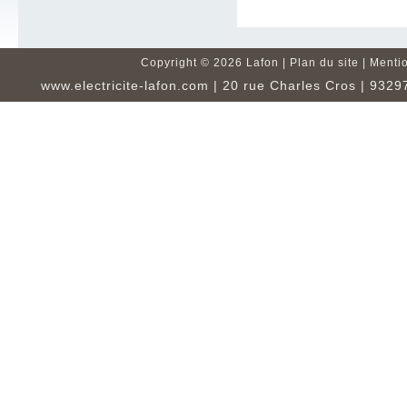
Copyright ©
2026 Lafon |
Plan du site
|
Mentio
www.electricite-lafon.com
| 20 rue Charles Cros | 93297