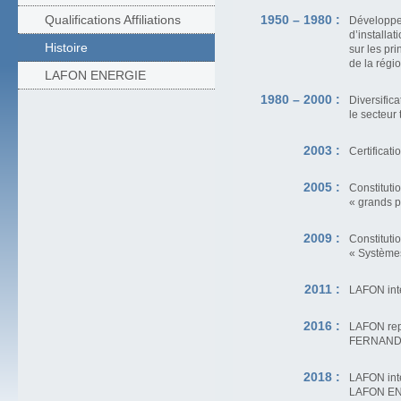
Qualifications Affiliations
1950 – 1980 :
Développem
d’installat
Histoire
sur les pri
de la régi
LAFON ENERGIE
1980 – 2000 :
Diversifica
le secteur t
2003 :
Certificat
2005 :
Constituti
« grands pr
2009 :
Constituti
« Systèmes
2011 :
LAFON int
2016 :
LAFON repr
FERNANDE
2018 :
LAFON int
LAFON ENE