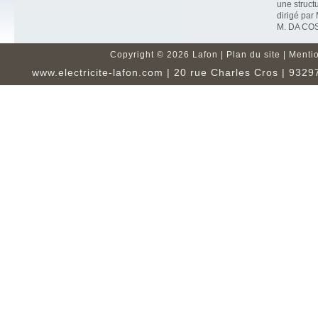
une struct
dirigé pa
M. DA CO
Copyright ©
2026 Lafon |
Plan du site
|
Mentio
www.electricite-lafon.com
| 20 rue Charles Cros | 93297