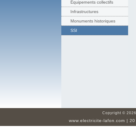
Équipements collectifs
Infrastructures
Monuments historiques
SSI
Copyright ©
2026
www.electricite-lafon.com
| 20